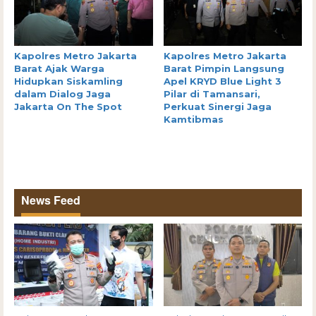
Kapolres Metro Jakarta
Kapolres Metro Jakarta
Barat Ajak Warga
Barat Pimpin Langsung
Hidupkan Siskamling
Apel KRYD Blue Light 3
dalam Dialog Jaga
Pilar di Tamansari,
Jakarta On The Spot
Perkuat Sinergi Jaga
Kamtibmas
News Feed