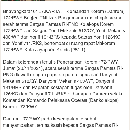
Bhayangkara101,JAKARTA. – Komandan Korem (Danrem)
172/PWY Brigjen TNI Izak Pangemanan memimpin acara
serah terima Satgas Pamtas RI-PNG Kolakops Korem
172/PWY dari Satgas Yonif Mekanis 512/QY, Yonif Mekanis
403/WP dan Yonif 131/BRS kepada Satgas Yonif 126/KC
dan Yonif 711/RKS, bertempat di ruang rapat Makorem
172/PWY, Kota Jayapura, Kamis (25/11).
Dalam keterangan tertulis Penerangan Korem 172/PWY,
Jumat (26/11/2021), acara serah terima Satgas Pamtas RI-
PNG diawali dengan paparan purna tugas dari Danyonif
Mekanis 512/QY, Danyonif Mekanis 403/WP, Danyonif
131/BRS dan Paparan kesiapan tugas oleh Danyonif
126/KC dan Danyonif 711/RKS di hadapan Danrem selaku
Komandan Komando Pelaksana Operasi (Dankolakops)
Korem 172/PWY.
Danrem 172/PWY pada kesempatan tersebut
menyampaikan, terima kasih kepada Satgas Pamtas RI-