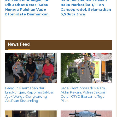
Polsek Kembangan 74
Barat Musnahkan Bahan
Ribu Obat Keras, Sabu
Baku Narkotika 1,1 Ton
Hingga Puluhan Vape
Carisoprodol, Selamatkan
Etomidate Diamankan
3,5 Juta Jiwa
News Feed
Bangun Keamanan dari
Jaga Kamtibmas di Malam
Lingkungan, Kapolres Jakbar
Akhir Pekan, Polres Jakbar
Ajak Warga Cengkareng
Gelar KRYD Bersama Tiga
Aktifkan Siskamling
Pilar