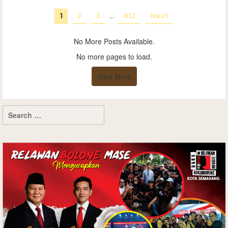
1
2
3
…
812
Next
No More Posts Available.
No more pages to load.
View More