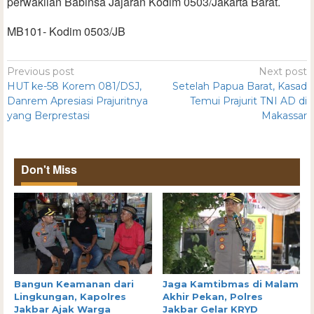
perwakilan Babinsa Jajaran Kodim 0503/Jakarta Barat.
MB101- Kodim 0503/JB
Previous post
Next post
HUT ke-58 Korem 081/DSJ,
Setelah Papua Barat, Kasad
Danrem Apresiasi Prajuritnya
Temui Prajurit TNI AD di
yang Berprestasi
Makassar
Don't Miss
Bangun Keamanan dari
Jaga Kamtibmas di Malam
Lingkungan, Kapolres
Akhir Pekan, Polres
Jakbar Ajak Warga
Jakbar Gelar KRYD