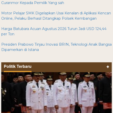
Curanmor Kepada Pemilik Yang sah
Motor Pelajar SMK Digelapkan Usai Kenalan di Aplikasi Kencan
Online, Pelaku Berhasil Ditangkap Polsek Kembangan
Harga Batubara Acuan Agustus 2026 Turun Jadi USD 124,44
per Ton
Presiden Prabowo Tinjau Inovasi BRIN, Teknologi Anak Bangsa
Dipamerkan di Istana
Politik Terbaru
+