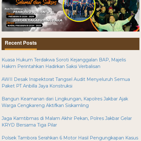
Recent Posts
Kuasa Hukum Terdakwa Soroti Kejanggalan BAP, Majelis
Hakim Perintahkan Hadirkan Saksi Verbalisan
AWII Desak Inspektorat Tangsel Audit Menyeluruh Semua
Paket PT Anbilla Jaya Konstruksi
Bangun Keamanan dari Lingkungan, Kapolres Jakbar Ajak
Warga Cengkareng Aktifkan Siskamling
Jaga Kamtibmas di Malam Akhir Pekan, Polres Jakbar Gelar
KRYD Bersama Tiga Pilar
Polsek Tambora Serahkan 6 Motor Hasil Pengungkapan Kasus