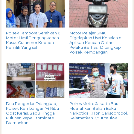
Polsek Tambora Serahkan 6
Motor Pelajar SMK
Motor Hasil Pengungkapan
Digelapkan Usai Kenalan di
Kasus Curanmor Kepada
Aplikasi Kencan Online,
Pemilik Yang sah
Pelaku Berhasil Ditangkap
Polsek Kembangan
Dua Pengedar Ditangkap,
Polres Metro Jakarta Barat
Polsek Kembangan 74 Ribu
Musnahkan Bahan Baku
Obat Keras, Sabu Hingga
Narkotika 1,1 Ton Carisoprodol,
Puluhan Vape Etomidate
Selamatkan 3,5 Juta Jiwa
Diamankan