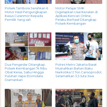
Polsek Tambora Serahkan 6
Motor Pelajar SMK
Motor Hasil Pengungkapan
Digelapkan Usai Kenalan di
Kasus Curanmor Kepada
Aplikasi Kencan Online,
Pemilik Yang sah
Pelaku Berhasil Ditangkap
Polsek Kembangan
Dua Pengedar Ditangkap,
Polres Metro Jakarta Barat
Polsek Kembangan 74 Ribu
Musnahkan Bahan Baku
Obat Keras, Sabu Hingga
Narkotika 1,1 Ton Carisoprodol,
Puluhan Vape Etomidate
Selamatkan 3,5 Juta Jiwa
Diamankan