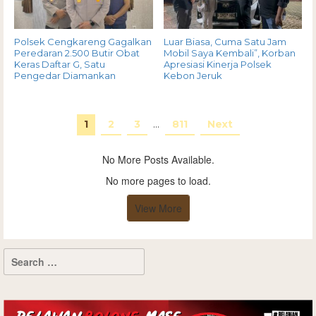
Polsek Cengkareng Gagalkan
Luar Biasa, Cuma Satu Jam
Peredaran 2.500 Butir Obat
Mobil Saya Kembali”, Korban
Keras Daftar G, Satu
Apresiasi Kinerja Polsek
Pengedar Diamankan
Kebon Jeruk
1
2
3
…
811
Next
No More Posts Available.
No more pages to load.
View More