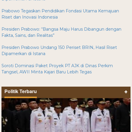
Prabowo Tegaskan Pendidikan Fondasi Utama Kemajuan
Riset dan Inovasi Indonesia
Presiden Prabowo: “Bangsa Maju Harus Dibangun dengan
Fakta, Sains, dan Realitas”
Presiden Prabowo Undang 150 Periset BRIN, Hasil Riset
Dipamerkan di Istana
Soroti Dominasi Paket Proyek PT AJK di Dinas Perkim
Tangsel, AWII Minta Kajari Baru Lebih Tegas
Politik Terbaru
+