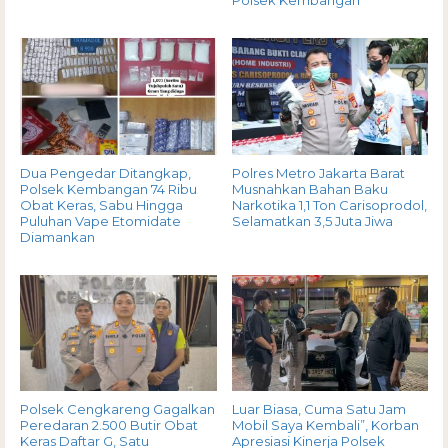
Dua Pengedar Ditangkap,
Polres Metro Jakarta Barat
Polsek Kembangan 74 Ribu
Musnahkan Bahan Baku
Obat Keras, Sabu Hingga
Narkotika 1,1 Ton Carisoprodol,
Puluhan Vape Etomidate
Selamatkan 3,5 Juta Jiwa
Diamankan
Polsek Cengkareng Gagalkan
Luar Biasa, Cuma Satu Jam
Peredaran 2.500 Butir Obat
Mobil Saya Kembali”, Korban
Keras Daftar G, Satu
Apresiasi Kinerja Polsek