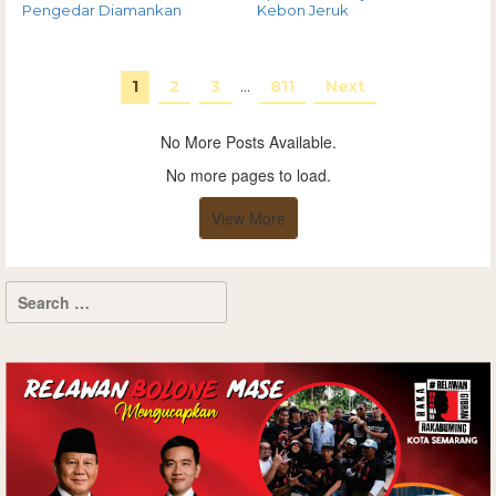
Pengedar Diamankan
Kebon Jeruk
1
2
3
…
811
Next
No More Posts Available.
No more pages to load.
View More