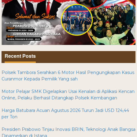
Recent Posts
Polsek Tambora Serahkan 6 Motor Hasil Pengungkapan Kasus
Curanmor Kepada Pemilik Yang sah
Motor Pelajar SMK Digelapkan Usai Kenalan di Aplikasi Kencan
Online, Pelaku Berhasil Ditangkap Polsek Kembangan
Harga Batubara Acuan Agustus 2026 Turun Jadi USD 124,44
per Ton
Presiden Prabowo Tinjau Inovasi BRIN, Teknologi Anak Bangsa
Dipamerkan di Istana