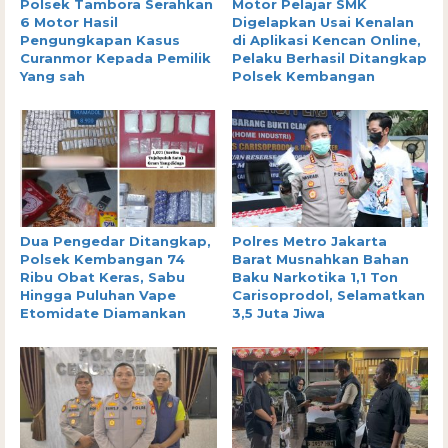
Polsek Tambora Serahkan
Motor Pelajar SMK
6 Motor Hasil
Digelapkan Usai Kenalan
Pengungkapan Kasus
di Aplikasi Kencan Online,
Curanmor Kepada Pemilik
Pelaku Berhasil Ditangkap
Yang sah
Polsek Kembangan
Dua Pengedar Ditangkap,
Polres Metro Jakarta
Polsek Kembangan 74
Barat Musnahkan Bahan
Ribu Obat Keras, Sabu
Baku Narkotika 1,1 Ton
Hingga Puluhan Vape
Carisoprodol, Selamatkan
Etomidate Diamankan
3,5 Juta Jiwa