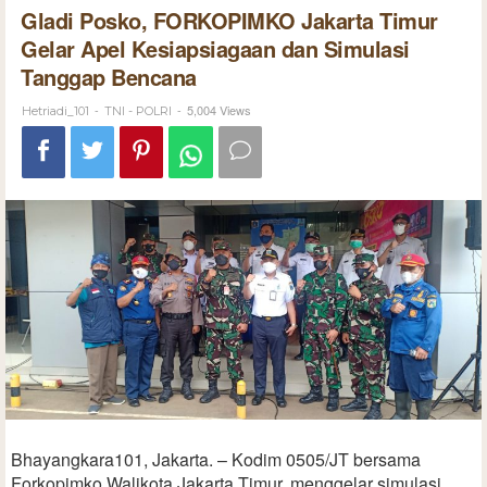
Gladi Posko, FORKOPIMKO Jakarta Timur
Gelar Apel Kesiapsiagaan dan Simulasi
Tanggap Bencana
-
-
5,004 Views
Hetriadi_101
TNI - POLRI
Bhayangkara101, Jakarta. – Kodim 0505/JT bersama
Forkopimko Walikota Jakarta Timur, menggelar simulasi