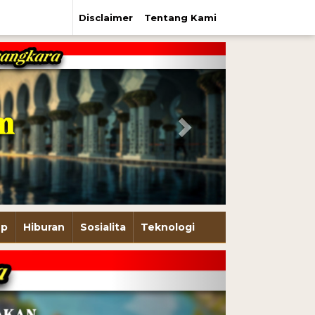
Disclaimer
Tentang Kami
Next
up
Hiburan
Sosialita
Teknologi
Next