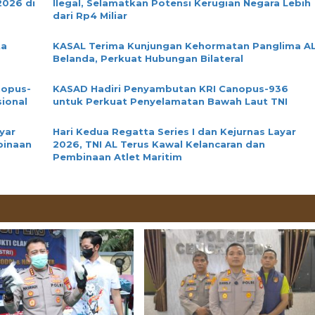
2026 di
Ilegal, Selamatkan Potensi Kerugian Negara Lebih
dari Rp4 Miliar
ta
KASAL Terima Kunjungan Kehormatan Panglima A
Belanda, Perkuat Hubungan Bilateral
nopus-
KASAD Hadiri Penyambutan KRI Canopus-936
ional
untuk Perkuat Penyelamatan Bawah Laut TNI
yar
Hari Kedua Regatta Series I dan Kejurnas Layar
binaan
2026, TNI AL Terus Kawal Kelancaran dan
Pembinaan Atlet Maritim