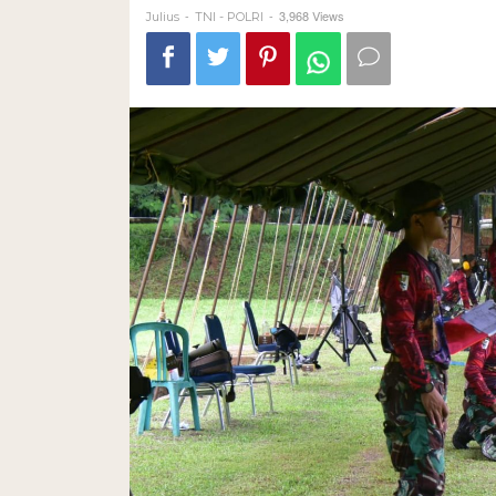
-
-
3,968 Views
Julius
TNI - POLRI