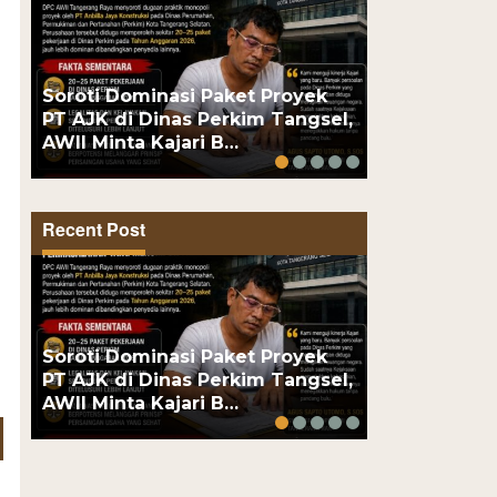
Dua Pengeda
Soroti Dominasi Paket Proyek
Polsek Kem
PT AJK di Dinas Perkim Tangsel,
Obat Keras,
AWII Minta Kajari B…
Puluhan…
Recent Post
Dua Pengeda
Soroti Dominasi Paket Proyek
Polsek Kem
PT AJK di Dinas Perkim Tangsel,
Obat Keras,
AWII Minta Kajari B…
Puluhan…