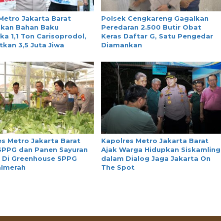
Metro Jakarta Barat
Polsek Cengkareng Gagalkan
kan Bahan Baku
Peredaran 2.500 Butir Obat
ka 1,1 Ton Carisoprodol,
Keras Daftar G, Satu Pengedar
kan 3,5 Juta Jiwa
Diamankan
s Metro Jakarta Barat
Kapolres Metro Jakarta Barat
 SPPG dan Panen Sayuran
Ajak Warga Hidupkan Siskamling
 Di Greenhouse SPPG
dalam Dialog Jaga Jakarta On
almerah
The Spot