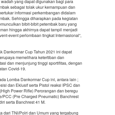
 wadah yang dapat digunakan bagi para
nembak sebagai tolak ukur kemampuan dan
bertukar informasi perkembangan didalam
mbak. Sehingga diharapkan pada kegiatan
unculkan bibit-bibit petembak baru yang
aman hingga akhirnya dapat tampil menjadi
nt-event perlombaan tingkat Internasional”,
k Dankormar Cup Tahun 2021 ini dapat
berupaya memelihara ketertiban dan
asi dan menjunjung tinggi sportifitas, dengan
atan Covid-19.
a Lomba Dankormar Cup ini, antara lain ;
sisi dan Eklusif serta Pistol reaksi IPSC dan
High Power Rifle) Perorangan dan beregu
e/PCC (Pre Charged Pneumatic) Banchrest
diri serta Banchrest 41 M.
rta dari TNI/Polri dan Umum yang tergabung