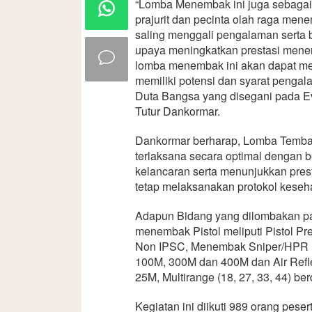
“Lomba Menembak ini juga sebagai
prajurit dan pecinta olah raga me
saling menggali pengalaman serta 
upaya meningkatkan prestasi mene
lomba menembak ini akan dapat mem
memiliki potensi dan syarat pengal
Duta Bangsa yang disegani pada Eve
Tutur Dankormar.
Dankormar berharap, Lomba Temba
terlaksana secara optimal dengan 
kelancaran serta menunjukkan prest
tetap melaksanakan protokol keseh
Adapun Bidang yang dilombakan pad
menembak Pistol meliputi Pistol Pre
Non IPSC, Menembak Sniper/HPR (
100M, 300M dan 400M dan Air Refl
25M, Multirange (18, 27, 33, 44) ber
Kegiatan ini diikuti 989 orang pese